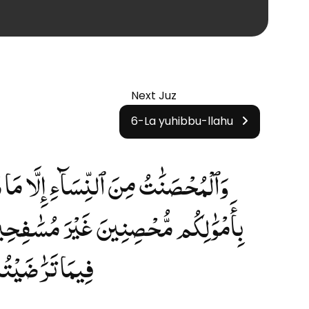
Next Juz
6-La yuhibbu-llahu
بِأَمْوَٰلِكُم مُّحْصِنِينَ غَيْرَ مُسَٰفِحِينَ
فِيمَا تَرَٰضَيْتُم