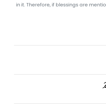
in it. Therefore, if blessings are men
مَ