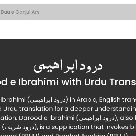
درود ابراهیمی
d e Ibrahimi with Urdu Trans
c, English transliteration, or
d Urdu translation for a deeper understandin
arood e Ibrahimi (درود ابراهیمی), also known as
gs upon