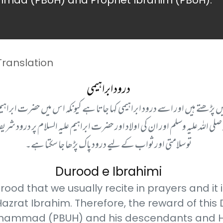
mad (PBUH) and Prophet Ibrahim (PBUH).
Translation
درود ابراہیمی
میں پڑھتے ہیں اور اسے درود ابراہیمی کہا جاتا ہے کیونکہ اس میں حضرت ابر
 اللہ علیہ وسلم اور ان کی اولاد اور حضرت ابراہیم علیہ السلام پر درود شری
تو سلامتی اور ثواب کے لیے درود پاک پڑھا جا سکتا ہے۔
Durood e Ibrahimi
ood that we usually recite in prayers and it
zrat Ibrahim. Therefore, the reward of this 
 Muhammad (PBUH) and his descendants and 