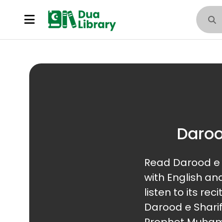
Daroo
Read Darood e Ibrahimi (درود ابراهیمی) in Arabi
with English an
listen to its recitation. D
Darood e Sharif (درود شریف), is a supplication that invokes blessin