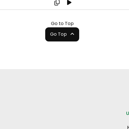
Go to Top
Go Top
U