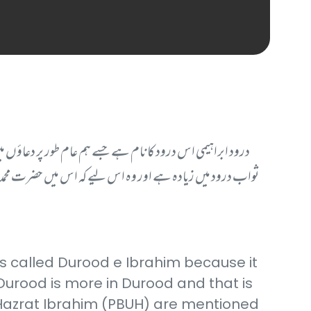
درود ابراہیمی اس درود کا نام ہے جسے ہم عام طور پر دعاؤں 
ثواب درود میں زیادہ ہے اور وہ اس لیے کہ اس میں حضرت محمد صلی
 is called Durood e Ibrahim because it
Durood is more in Durood and that is
Hazrat Ibrahim (PBUH) are mentioned