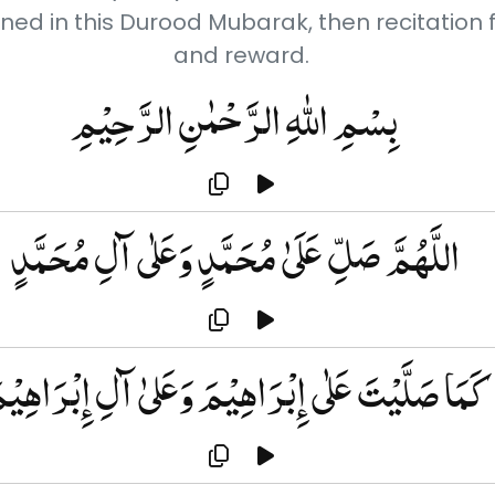
tioned in this Durood Mubarak, then recitation
and reward.
بِسْمِ اللهِ الرَّحْمٰنِ الرَّحِيْمِ
اللَّهُمَّ صَلِّ عَلَىٰ مُحَمَّدٍ وَعَلٰى آلِ مُحَمَّدٍ
كَمَا صَلَّيْتَ عَلٰى إِبْرَاهِيْمَ وَعَلىٰ آلِ إِبْرَاهِيْ