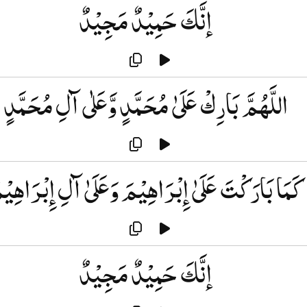
إنَّكَ حَمِيْدٌ مَجِيْدٌ
اللَّهُمَّ بَارِكْ عَلَىٰ مُحَمَّدٍ وَّعَلٰى آلِ مُحَمَّدٍ
كَمَا بَارَكْتَ عَلَىٰ إِبْرَاهِيْمَ وَعَلَىٰ آلِ إِبْرَاهِيْ
إنَّكَ حَمِيْدٌ مَجِيْدٌ