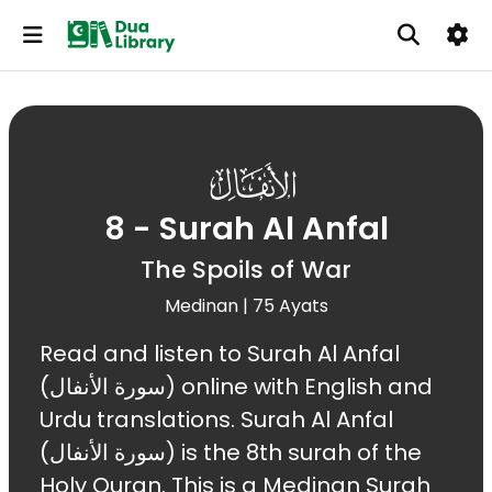
008
8 - Surah Al Anfal
The Spoils of War
Medinan | 75 Ayats
Read and listen to Surah Al Anfal
(سورة الأنفال) online with English and
Urdu translations. Surah Al Anfal
(سورة الأنفال) is the 8th surah of the
Holy Quran. This is a Medinan Surah