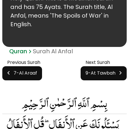
and has 75 Ayats. The Surah title, Al
Anfal, means 'The Spoils of War' in
English.
Quran
Surah Al Anfal
Previous Surah
Next Surah
7-Al Araaf
9-At Tawbah
بِسْمِ ٱللَّهِ ٱلرَّحْمٰنِ ٱلرَّحِيْمِ
يَسْـَٔلُونَكَ عَنِ ٱلْأَنفَالِ ۖ قُلِ ٱلْأَنفَالُ