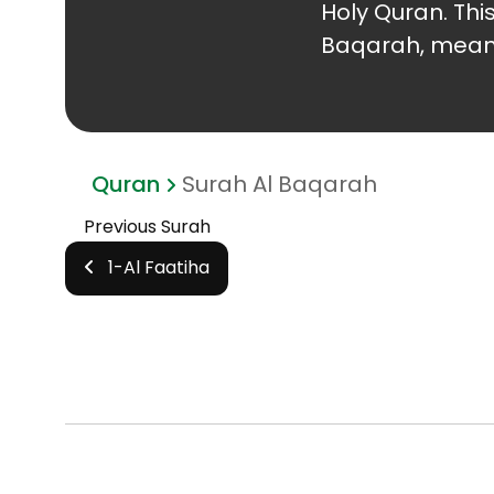
Holy Quran. Thi
Baqarah, means 
Quran
Surah Al Baqarah
Previous Surah
1-Al Faatiha