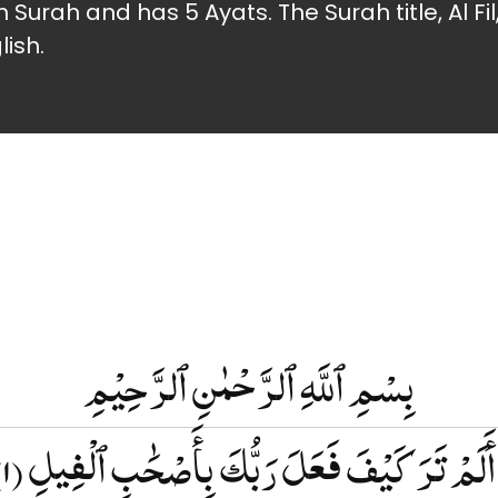
 Surah and has 5 Ayats. The Surah title, Al Fi
lish.
بِسْمِ ٱللَّهِ ٱلرَّحْمٰنِ ٱلرَّحِيْمِ
(۱)
أَلَمْ تَرَ كَيْفَ فَعَلَ رَبُّكَ بِأَصْحَٰبِ ٱلْفِيلِ