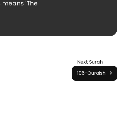
l, means 'The
Next Surah
106-Quraish