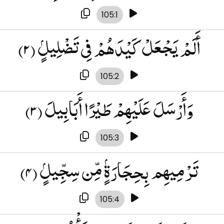
105:1
(۲)
أَلَمْ يَجْعَلْ كَيْدَهُمْ فِى تَضْلِيلٍۢ
105:2
(۳)
وَأَرْسَلَ عَلَيْهِمْ طَيْرًا أَبَابِيلَ
105:3
(۴)
تَرْمِيهِم بِحِجَارَةٍۢ مِّن سِجِّيلٍۢ
105:4