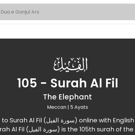
105
105 - Surah Al Fil
The Elephant
Meccan | 5 Ayats
سورة ال) online with English and Urdu
105th surah of the Holy Quran.