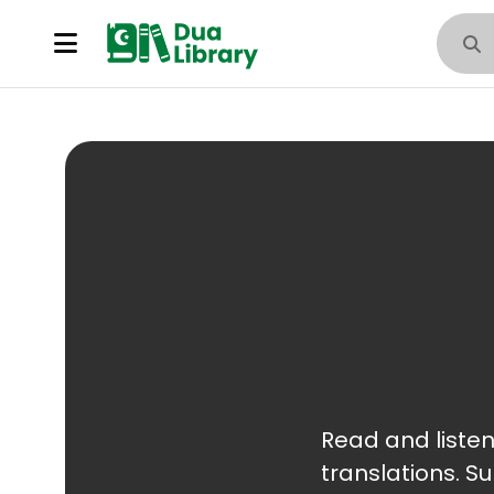
Read and listen to Surah Al Fil (فيل
translations. Surah Al Fil (سورة الفيل) is the 