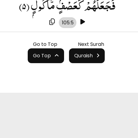
(۵)
فَجَعَلَهُمْ كَعَصْفٍۢ مَّأْكُولٍۭ
105:5
Go to Top
Next Surah
Go Top
Quraish