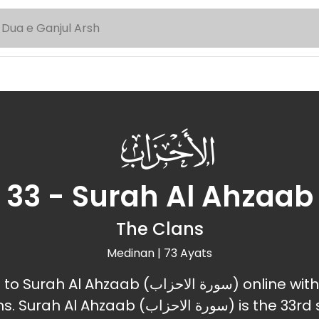
033
33 - Surah Al Ahzaab
The Clans
Medinan | 73 Ayats
Read and listen to Surah Al Ahzaab (سورة ا
Urdu translations. Surah Al Ahzaab (سورة ا