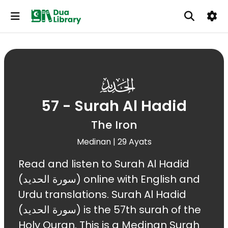
057
57 - Surah Al Hadid
The Iron
Medinan | 29 Ayats
Read and listen to Surah Al Hadid
(سورة الحديد) online with English and
Urdu translations. Surah Al Hadid
(سورة الحديد) is the 57th surah of the
Holy Quran. This is a Medinan Surah