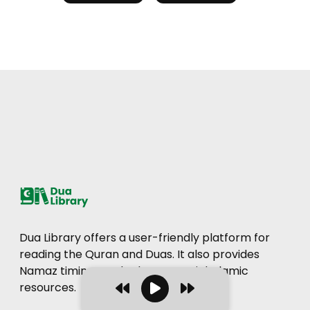
Dua Library offers a user-friendly platform for
reading the Quran and Duas. It also provides
Namaz timings and other essential Islamic
resources.