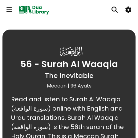
056
56 - Surah Al Waaqia
The Inevitable
Meccan | 96 Ayats
Read and listen to Surah Al Waaqia
(سورة الواقعة) online with English and
Urdu translations. Surah Al Waaqia
(سورة الواقعة) is the 56th surah of the
Holy Quran. This is a Meccan Surah