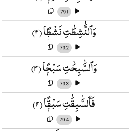
79:1
وَٱلنَّٰشِطَٰتِ نَشْطًۭا
(۲)
79:2
وَٱلسَّٰبِحَٰتِ سَبْحًۭا
(۳)
79:3
فَٱلسَّٰبِقَٰتِ سَبْقًۭا
(۴)
79:4