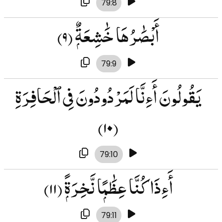
79:8
أَبْصَٰرُهَا خَٰشِعَةٌۭ
(۹)
79:9
يَقُولُونَ أَءِنَّا لَمَرْدُودُونَ فِى ٱلْحَافِرَةِ
(۱۰)
79:10
أَءِذَا كُنَّا عِظَٰمًۭا نَّخِرَةًۭ
(۱۱)
79:11