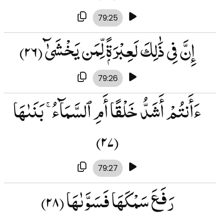
79:25
إِنَّ فِى ذَٰلِكَ لَعِبْرَةًۭ لِّمَن يَخْشَىٰٓ
(۲۶)
79:26
ءَأَنتُمْ أَشَدُّ خَلْقًا أَمِ ٱلسَّمَآءُ ۚ بَنَىٰهَا
(۲۷)
79:27
رَفَعَ سَمْكَهَا فَسَوَّىٰهَا
(۲۸)