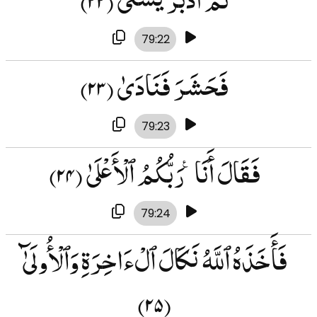
79:22
فَحَشَرَ فَنَادَىٰ
(۲۳)
79:23
فَقَالَ أَنَا۠ رَبُّكُمُ ٱلْأَعْلَىٰ
(۲۴)
79:24
فَأَخَذَهُ ٱللَّهُ نَكَالَ ٱلْءَاخِرَةِ وَٱلْأُولَىٰٓ
(۲۵)