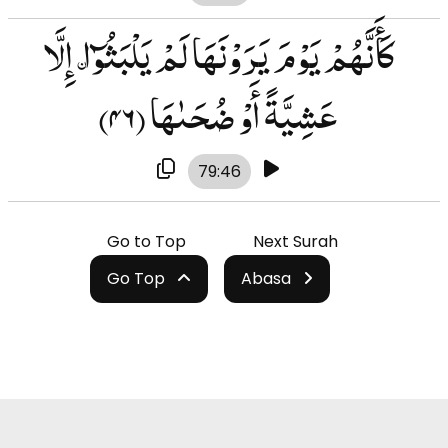
كَأَنَّهُمْ يَوْمَ يَرَوْنَهَا لَمْ يَلْبَثُوٓا۟ إِلَّا
عَشِيَّةً أَوْ ضُحَىٰهَا
(۴۶)
79:46
Go to Top
Next Surah
Go Top
Abasa