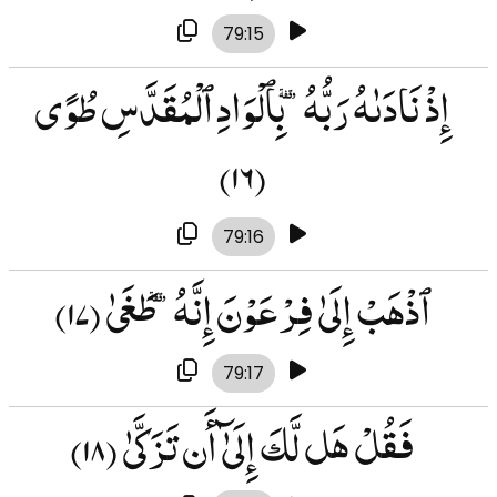
79:15
إِذْ نَادَىٰهُ رَبُّهُۥ بِٱلْوَادِ ٱلْمُقَدَّسِ طُوًى
(۱۶)
79:16
ٱذْهَبْ إِلَىٰ فِرْعَوْنَ إِنَّهُۥ طَغَىٰ
(۱۷)
79:17
فَقُلْ هَل لَّكَ إِلَىٰٓ أَن تَزَكَّىٰ
(۱۸)