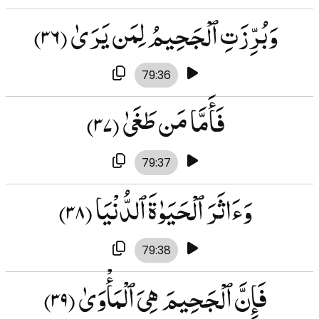
وَبُرِّزَتِ ٱلْجَحِيمُ لِمَن يَرَىٰ
(۳۶)
79:36
فَأَمَّا مَن طَغَىٰ
(۳۷)
79:37
وَءَاثَرَ ٱلْحَيَوٰةَ ٱلدُّنْيَا
(۳۸)
79:38
فَإِنَّ ٱلْجَحِيمَ هِىَ ٱلْمَأْوَىٰ
(۳۹)