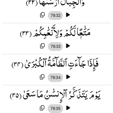
وَٱلْجِبَالَ أَرْسَىٰهَا
(۳۲)
79:32
مَتَٰعًۭا لَّكُمْ وَلِأَنْعَٰمِكُمْ
(۳۳)
79:33
فَإِذَا جَآءَتِ ٱلطَّآمَّةُ ٱلْكُبْرَىٰ
(۳۴)
79:34
يَوْمَ يَتَذَكَّرُ ٱلْإِنسَٰنُ مَا سَعَىٰ
(۳۵)
79:35