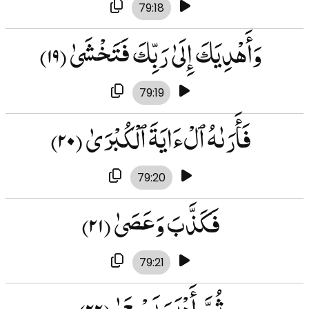
79:18
وَأَهْدِيَكَ إِلَىٰ رَبِّكَ فَتَخْشَىٰ
(۱۹)
79:19
فَأَرَىٰهُ ٱلْءَايَةَ ٱلْكُبْرَىٰ
(۲۰)
79:20
فَكَذَّبَ وَعَصَىٰ
(۲۱)
79:21
ثُمَّ أَدْبَرَ يَسْعَىٰ
(۲۲)