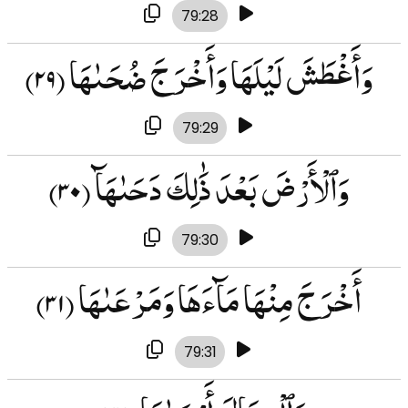
79:28
وَأَغْطَشَ لَيْلَهَا وَأَخْرَجَ ضُحَىٰهَا
(۲۹)
79:29
وَٱلْأَرْضَ بَعْدَ ذَٰلِكَ دَحَىٰهَآ
(۳۰)
79:30
أَخْرَجَ مِنْهَا مَآءَهَا وَمَرْعَىٰهَا
(۳۱)
79:31