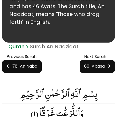
and has 46 Ayats. The Surah title, An
Naaziaat, means 'Those who drag
forth' in English.
Quran
Surah An Naaziaat
Previous Surah
Next Surah
78-An Naba
80-Abasa
بِسْمِ ٱللَّهِ ٱلرَّحْمٰنِ ٱلرَّحِيْمِ
وَٱلنَّٰزِعَٰتِ غَرْقًۭا
(۱)