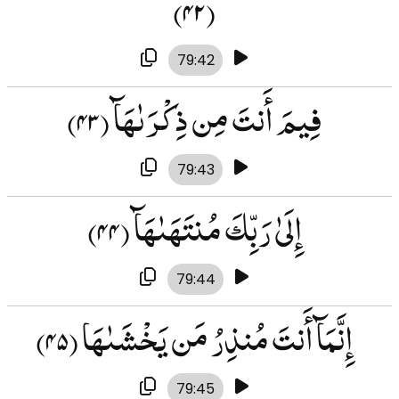
(۴۲)
79:42
فِيمَ أَنتَ مِن ذِكْرَىٰهَآ
(۴۳)
79:43
إِلَىٰ رَبِّكَ مُنتَهَىٰهَآ
(۴۴)
79:44
إِنَّمَآ أَنتَ مُنذِرُ مَن يَخْشَىٰهَا
(۴۵)
79:45