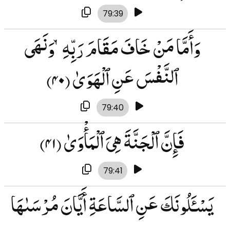
79:39
وَأَمَّا مَنْ خَافَ مَقَامَ رَبِّهِۦ وَنَهَى
ٱلنَّفْسَ عَنِ ٱلْهَوَىٰ
(۴۰)
79:40
فَإِنَّ ٱلْجَنَّةَ هِىَ ٱلْمَأْوَىٰ
(۴۱)
79:41
يَسْـَٔلُونَكَ عَنِ ٱلسَّاعَةِ أَيَّانَ مُرْسَىٰهَا