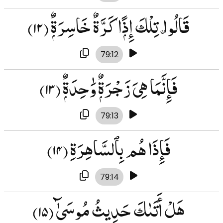
قَالُوا۟ تِلْكَ إِذًۭا كَرَّةٌ خَاسِرَةٌۭ
(۱۲)
79:12
فَإِنَّمَا هِىَ زَجْرَةٌۭ وَٰحِدَةٌۭ
(۱۳)
79:13
فَإِذَا هُم بِٱلسَّاهِرَةِ
(۱۴)
79:14
هَلْ أَتَىٰكَ حَدِيثُ مُوسَىٰٓ
(۱۵)