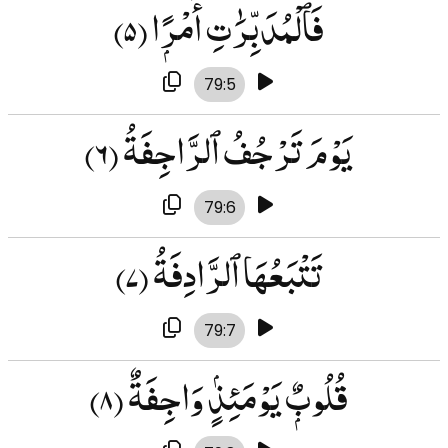
فَٱلْمُدَبِّرَٰتِ أَمْرًۭا
(۵)
79:5
يَوْمَ تَرْجُفُ ٱلرَّاجِفَةُ
(۶)
79:6
تَتْبَعُهَا ٱلرَّادِفَةُ
(۷)
79:7
قُلُوبٌۭ يَوْمَئِذٍۢ وَاجِفَةٌ
(۸)