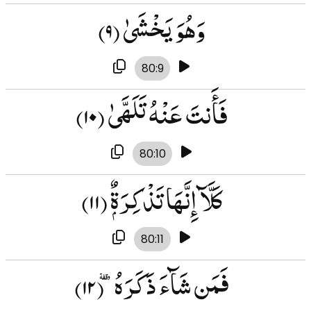
وَهُوَ يَخْشَىٰ
(۹)
80:9
فَأَنتَ عَنْهُ تَلَهَّىٰ
(۱۰)
80:10
كَلَّآ إِنَّهَا تَذْكِرَةٌۭ
(۱۱)
80:11
فَمَن شَآءَ ذَكَرَهُۥ
(۱۲)