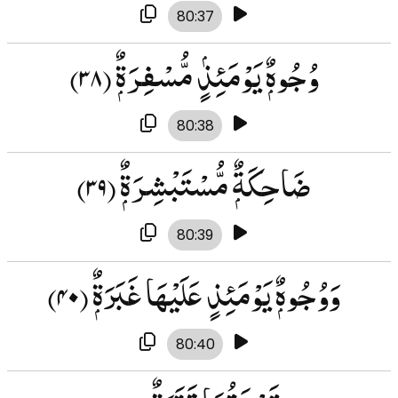
80:37
وُجُوهٌۭ يَوْمَئِذٍۢ مُّسْفِرَةٌۭ
(۳۸)
80:38
ضَاحِكَةٌۭ مُّسْتَبْشِرَةٌۭ
(۳۹)
80:39
وَوُجُوهٌۭ يَوْمَئِذٍ عَلَيْهَا غَبَرَةٌۭ
(۴۰)
80:40