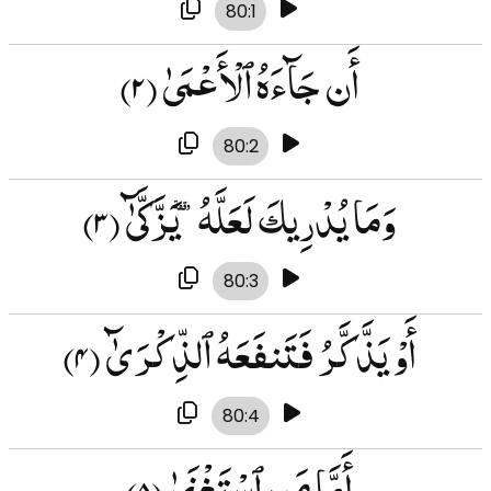
80:1
أَن جَآءَهُ ٱلْأَعْمَىٰ
(۲)
80:2
وَمَا يُدْرِيكَ لَعَلَّهُۥ يَزَّكَّىٰٓ
(۳)
80:3
أَوْ يَذَّكَّرُ فَتَنفَعَهُ ٱلذِّكْرَىٰٓ
(۴)
80:4
أَمَّا مَنِ ٱسْتَغْنَىٰ
(۵)