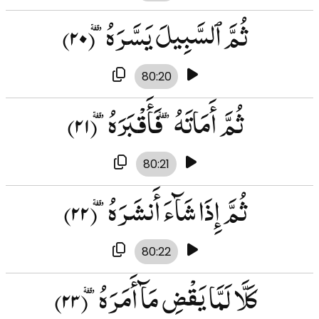
ثُمَّ ٱلسَّبِيلَ يَسَّرَهُۥ
(۲۰)
80:20
ثُمَّ أَمَاتَهُۥ فَأَقْبَرَهُۥ
(۲۱)
80:21
ثُمَّ إِذَا شَآءَ أَنشَرَهُۥ
(۲۲)
80:22
كَلَّا لَمَّا يَقْضِ مَآ أَمَرَهُۥ
(۲۳)