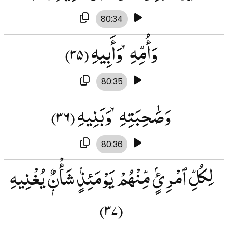
80:34
وَأُمِّهِۦ وَأَبِيهِ
(۳۵)
80:35
وَصَٰحِبَتِهِۦ وَبَنِيهِ
(۳۶)
80:36
لِكُلِّ ٱمْرِئٍۢ مِّنْهُمْ يَوْمَئِذٍۢ شَأْنٌۭ يُغْنِيهِ
(۳۷)