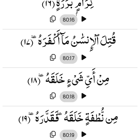
كِرَامٍۭ بَرَرَةٍۢ
(۱۶)
80:16
قُتِلَ ٱلْإِنسَٰنُ مَآ أَكْفَرَهُۥ
(۱۷)
80:17
مِنْ أَىِّ شَىْءٍ خَلَقَهُۥ
(۱۸)
80:18
مِن نُّطْفَةٍ خَلَقَهُۥ فَقَدَّرَهُۥ
(۱۹)
80:19