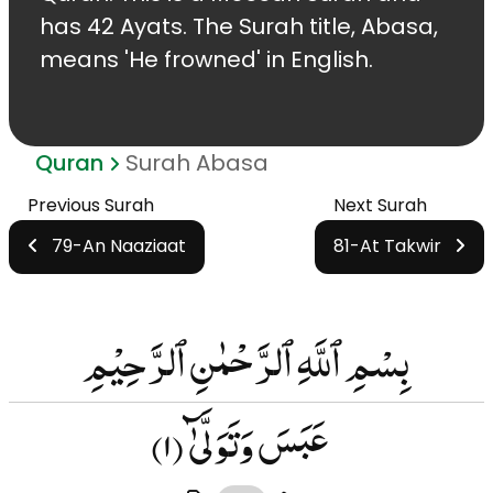
has 42 Ayats. The Surah title, Abasa,
means 'He frowned' in English.
Quran
Surah Abasa
Previous Surah
Next Surah
79-An Naaziaat
81-At Takwir
بِسْمِ ٱللَّهِ ٱلرَّحْمٰنِ ٱلرَّحِيْمِ
عَبَسَ وَتَوَلَّىٰٓ
(۱)