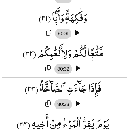
وَفَٰكِهَةًۭ وَأَبًّۭا
(۳۱)
80:31
مَّتَٰعًۭا لَّكُمْ وَلِأَنْعَٰمِكُمْ
(۳۲)
80:32
فَإِذَا جَآءَتِ ٱلصَّآخَّةُ
(۳۳)
80:33
يَوْمَ يَفِرُّ ٱلْمَرْءُ مِنْ أَخِيهِ
(۳۴)