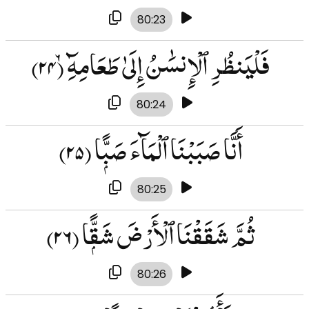
80:23
فَلْيَنظُرِ ٱلْإِنسَٰنُ إِلَىٰ طَعَامِهِۦٓ
(۲۴)
80:24
أَنَّا صَبَبْنَا ٱلْمَآءَ صَبًّۭا
(۲۵)
80:25
ثُمَّ شَقَقْنَا ٱلْأَرْضَ شَقًّۭا
(۲۶)
80:26