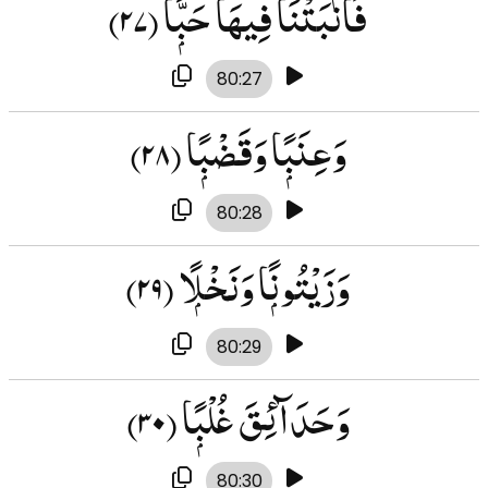
فَأَنۢبَتْنَا فِيهَا حَبًّۭا
(۲۷)
80:27
وَعِنَبًۭا وَقَضْبًۭا
(۲۸)
80:28
وَزَيْتُونًۭا وَنَخْلًۭا
(۲۹)
80:29
وَحَدَآئِقَ غُلْبًۭا
(۳۰)
80:30