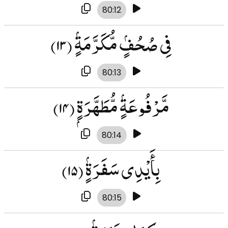
80:12
فِى صُحُفٍۢ مُّكَرَّمَةٍۢ
(۱۳)
80:13
مَّرْفُوعَةٍۢ مُّطَهَّرَةٍۭ
(۱۴)
80:14
بِأَيْدِى سَفَرَةٍۢ
(۱۵)
80:15