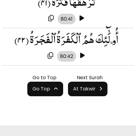
تَرْهَقُهَا قَتَرَةٌ
(۴۱)
80:41
أُو۟لَٰٓئِكَ هُمُ ٱلْكَفَرَةُ ٱلْفَجَرَةُ
(۴۲)
80:42
Go to Top
Next Surah
Go Top
At Takwir