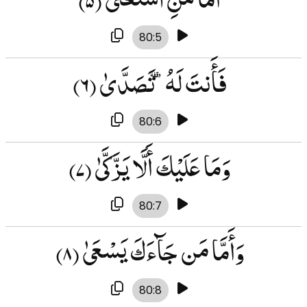
80:5
فَأَنتَ لَهُۥ تَصَدَّىٰ
(۶)
80:6
وَمَا عَلَيْكَ أَلَّا يَزَّكَّىٰ
(۷)
80:7
وَأَمَّا مَن جَآءَكَ يَسْعَىٰ
(۸)
80:8