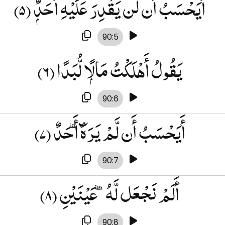
(۵)
أَيَحْسَبُ أَن لَّن يَقْدِرَ عَلَيْهِ أَحَدٌۭ
90:5
(۶)
يَقُولُ أَهْلَكْتُ مَالًۭا لُّبَدًا
90:6
(۷)
أَيَحْسَبُ أَن لَّمْ يَرَهُۥٓ أَحَدٌ
90:7
(۸)
أَلَمْ نَجْعَل لَّهُۥ عَيْنَيْنِ
90:8