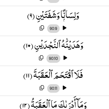
(۹)
وَلِسَانًۭا وَشَفَتَيْنِ
90:9
(۱۰)
وَهَدَيْنَٰهُ ٱلنَّجْدَيْنِ
90:10
(۱۱)
فَلَا ٱقْتَحَمَ ٱلْعَقَبَةَ
90:11
(۱۲)
وَمَآ أَدْرَىٰكَ مَا ٱلْعَقَبَةُ