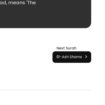
alad, means 'The
Next Surah
91-Ash Shams