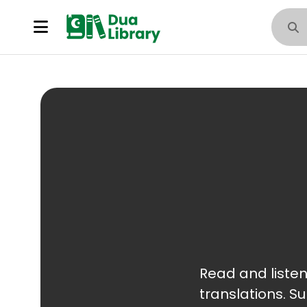
Read and listen to Surah Balad (لد
translations. Surah Balad (سورة البلد) is t