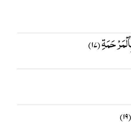
(۱۷)
ِٱلْمَرْحَمَةِ
(۱۹