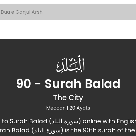
090
90 - Surah Balad
The City
Meccan | 20 Ayats
سورة الب) online with English and Urdu
he 90th surah of the Holy Quran.