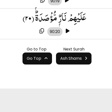
90:19
(۲۰)
عَلَيْهِمْ نَارٌۭ مُّؤْصَدَةٌۢ
90:20
Go to Top
Next Surah
Go Top
Ash Shams