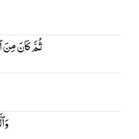
ثُمَّ كَانَ مِنَ ٱل
وَٱل