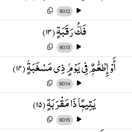
90:12
(۱۳)
فَكُّ رَقَبَةٍ
90:13
(۱۴)
أَوْ إِطْعَٰمٌۭ فِى يَوْمٍۢ ذِى مَسْغَبَةٍۢ
90:14
(۱۵)
يَتِيمًۭا ذَا مَقْرَبَةٍ
90:15