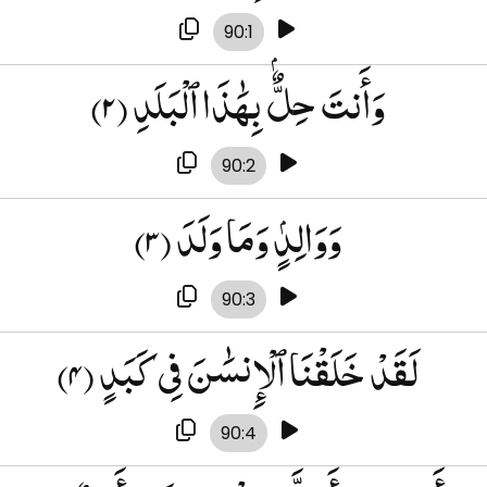
90:1
(۲)
وَأَنتَ حِلٌّۢ بِهَٰذَا ٱلْبَلَدِ
90:2
(۳)
وَوَالِدٍۢ وَمَا وَلَدَ
90:3
(۴)
لَقَدْ خَلَقْنَا ٱلْإِنسَٰنَ فِى كَبَدٍ
90:4