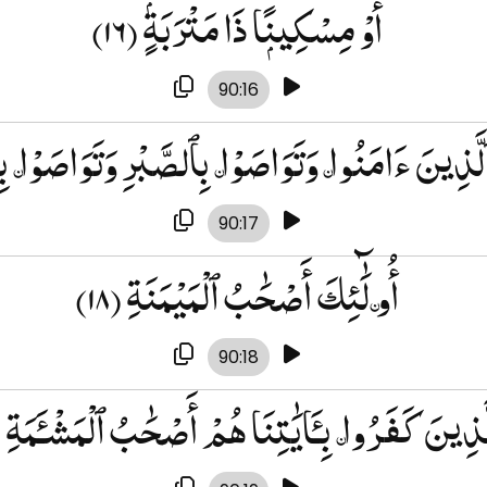
(۱۶)
أَوْ مِسْكِينًۭا ذَا مَتْرَبَةٍۢ
90:16
َّذِينَ ءَامَنُوا۟ وَتَوَاصَوْا۟ بِٱلصَّبْرِ وَتَوَاصَوْا۟ ب
90:17
(۱۸)
أُو۟لَٰٓئِكَ أَصْحَٰبُ ٱلْمَيْمَنَةِ
90:18
)
َّذِينَ كَفَرُوا۟ بِـَٔايَٰتِنَا هُمْ أَصْحَٰبُ ٱلْمَشْـَٔمَةِ