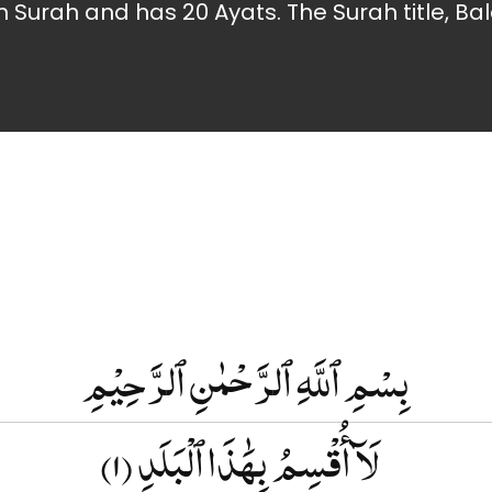
n Surah and has 20 Ayats. The Surah title, B
بِسْمِ ٱللَّهِ ٱلرَّحْمٰنِ ٱلرَّحِيْمِ
(۱)
لَآ أُقْسِمُ بِهَٰذَا ٱلْبَلَدِ