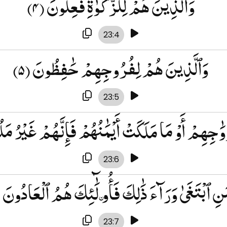
وَٱلَّذِينَ هُمْ لِلزَّكَوٰةِ فَٰعِلُونَ
(۴)
23:4
وَٱلَّذِينَ هُمْ لِفُرُوجِهِمْ حَٰفِظُونَ
(۵)
23:5
 أَزْوَٰجِهِمْ أَوْ مَا مَلَكَتْ أَيْمَٰنُهُمْ فَإِنَّهُمْ غَيْرُ 
23:6
َنِ ٱبْتَغَىٰ وَرَآءَ ذَٰلِكَ فَأُو۟لَٰٓئِكَ هُمُ ٱلْعَادُونَ
)
23:7