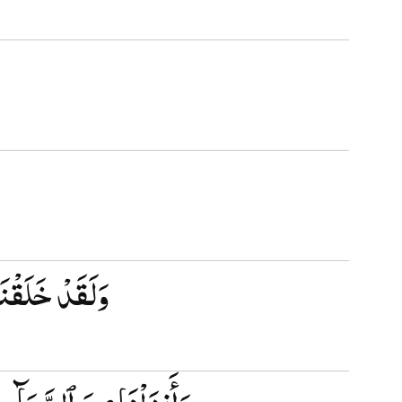
وَلَقَدْ خَلَقْن
وَأَنزَلْنَا مِنَ ٱلسَّمَآءِ م