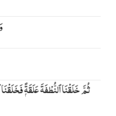
وَ
ثُمَّ خَلَقْنَا ٱلنُّطْفَةَ عَلَقَةًۭ فَخَلَقْنَا 