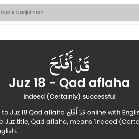
قَدْ أَفْلَحَ
Juz 18 - Qad aflaha
Indeed (Certainly) successful
Read and listen to Juz 18 Qad aflaha قَدْ أَفْ
he Juz title, Qad aflaha, means 'Indeed (Certa
nglish.