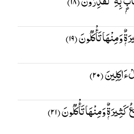
َةٌۭ وَمِنْهَا تَأْكُلُونَ
(۱۹)
ِلْءَاكِلِينَ
(۲۰)
عُ كَثِيرَةٌۭ وَمِنْهَا تَأْكُلُونَ
(۲۱)