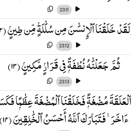
23:11
لَقَدْ خَلَقْنَا ٱلْإِنسَٰنَ مِن سُلَٰلَةٍۢ مِّن طِينٍۢ
(۱۲)
23:12
ثُمَّ جَعَلْنَٰهُ نُطْفَةًۭ فِى قَرَارٍۢ مَّكِينٍۢ
(۱۳)
23:13
ٱلْعَلَقَةَ مُضْغَةًۭ فَخَلَقْنَا ٱلْمُضْغَةَ عِظَٰمًۭا فَكَسَو
ءَاخَرَ ۚ فَتَبَارَكَ ٱللَّهُ أَحْسَنُ ٱلْخَٰلِقِينَ
(۱۴)