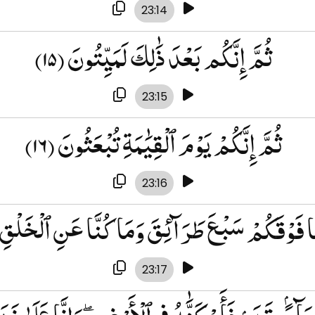
23:14
ثُمَّ إِنَّكُم بَعْدَ ذَٰلِكَ لَمَيِّتُونَ
(۱۵)
23:15
ثُمَّ إِنَّكُمْ يَوْمَ ٱلْقِيَٰمَةِ تُبْعَثُونَ
(۱۶)
23:16
َا فَوْقَكُمْ سَبْعَ طَرَآئِقَ وَمَا كُنَّا عَنِ ٱلْخَلْقِ
23:17
َآءًۢ بِقَدَرٍۢ فَأَسْكَنَّٰهُ فِى ٱلْأَرْضِ ۖ وَإِنَّا عَلَىٰ ذ