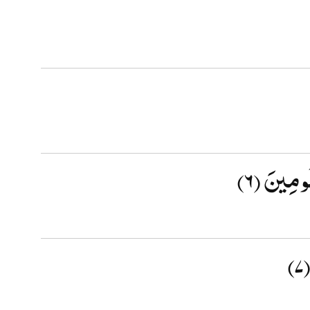
مَلُومِينَ
(۶)
(۷