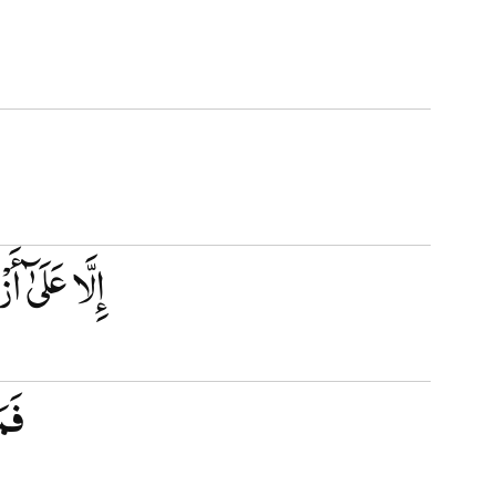
إِلَّا عَلَىٰٓ
فَم