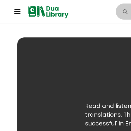
لَحَ online with English and Urdu
translations. T
successful' in E