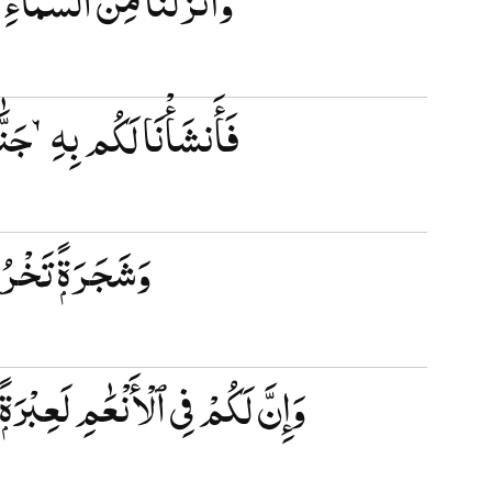
فَأَنشَأْنَا لَكُم بِهِۦ جَنَّٰ
وَشَجَرَةًۭ تَخْرُ
وَإِنَّ لَكُمْ فِى ٱلْأَنْعَٰمِ لَعِبْرَ