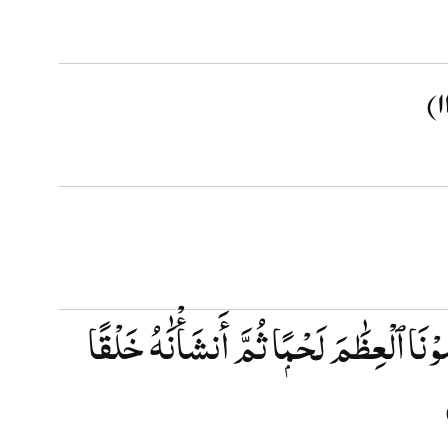
ْنَا ٱلْعِظَٰمَ لَحْمًۭا ثُمَّ أَنشَأْنَٰهُ خَلْقًا