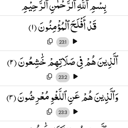
بِسْمِ ٱللَّهِ ٱلرَّحْمٰنِ ٱلرَّحِيْمِ
قَدْ أَفْلَحَ ٱلْمُؤْمِنُونَ
(۱)
23:1
ٱلَّذِينَ هُمْ فِى صَلَاتِهِمْ خَٰشِعُونَ
(۲)
23:2
وَٱلَّذِينَ هُمْ عَنِ ٱللَّغْوِ مُعْرِضُونَ
(۳)
23:3