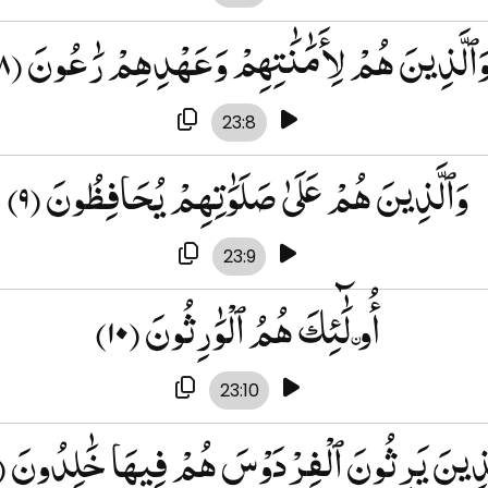
َٱلَّذِينَ هُمْ لِأَمَٰنَٰتِهِمْ وَعَهْدِهِمْ رَٰعُونَ
(۸)
23:8
وَٱلَّذِينَ هُمْ عَلَىٰ صَلَوَٰتِهِمْ يُحَافِظُونَ
(۹)
23:9
أُو۟لَٰٓئِكَ هُمُ ٱلْوَٰرِثُونَ
(۱۰)
23:10
َذِينَ يَرِثُونَ ٱلْفِرْدَوْسَ هُمْ فِيهَا خَٰلِدُونَ
۱)