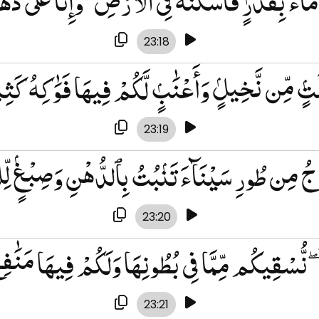
23:18
تٍۢ مِّن نَّخِيلٍۢ وَأَعْنَٰبٍۢ لَّكُمْ فِيهَا فَوَٰكِهُ كَثِير
23:19
جُ مِن طُورِ سَيْنَآءَ تَنۢبُتُ بِٱلدُّهْنِ وَصِبْغٍۢ لّ
23:20
ةًۭ ۖ نُّسْقِيكُم مِّمَّا فِى بُطُونِهَا وَلَكُمْ فِيهَا مَنَٰفِ
23:21