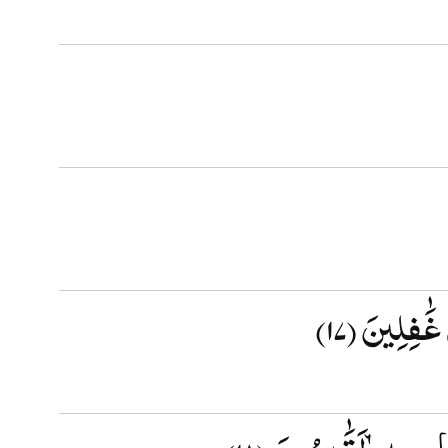
 غَٰفِلِينَ
(۱۷)
َهَابٍۭ بِهِۦ لَقَٰدِرُونَ
(۱۸)