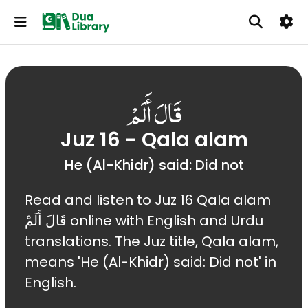
قَالَ أَلَمْ
Juz 16 - Qala alam
He (Al-Khidr) said: Did not
Read and listen to Juz 16 Qala alam
قَالَ أَلَمْ online with English and Urdu
translations. The Juz title, Qala alam,
means 'He (Al-Khidr) said: Did not' in
English.